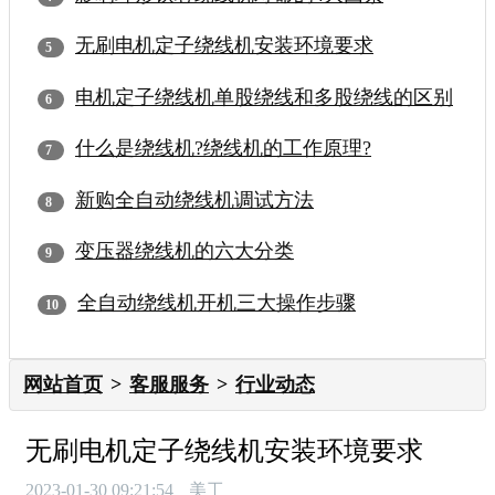
无刷电机定子绕线机安装环境要求
电机定子绕线机单股绕线和多股绕线的区别
什么是绕线机?绕线机的工作原理?
新购全自动绕线机调试方法
变压器绕线机的六大分类
全自动绕线机开机三大操作步骤
网站首页
客服服务
行业动态
无刷电机定子绕线机安装环境要求
2023-01-30 09:21:54
美工